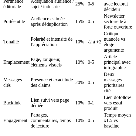
Pertinence
Adéquation audience /
25%
0-5
avec lectorat
éditoriale
sujet / industrie
décideur
Newsletter
Audience estimée
Portée utile
15%
0-5
sectorielle à
après déduplication
forte ouverture
Critique
Polarité et intensité de
nuancée vs
Tonalité
10%
-2 à +2
l’appréciation
éloge
argumenté
Article
Page, longueur,
Emplacement
10%
0-5
principal avec
éléments visuels
infographie
Deux
Messages
Présence et exactitude
messages
20%
0-5
clés
des claims
prioritaires
cités
Lien dofollow
Lien suivi vers page
Backlink
10%
0-1
vers essai
dédiée
produit
Partages,
Temps moyen
Engagement
commentaires, temps
10%
0-5
x1,5 vs
de lecture
baseline