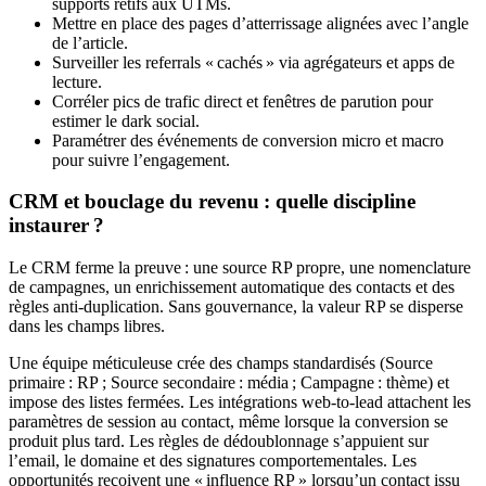
supports rétifs aux UTMs.
Mettre en place des pages d’atterrissage alignées avec l’angle
de l’article.
Surveiller les referrals « cachés » via agrégateurs et apps de
lecture.
Corréler pics de trafic direct et fenêtres de parution pour
estimer le dark social.
Paramétrer des événements de conversion micro et macro
pour suivre l’engagement.
CRM et bouclage du revenu : quelle discipline
instaurer ?
Le CRM ferme la preuve : une source RP propre, une nomenclature
de campagnes, un enrichissement automatique des contacts et des
règles anti-duplication. Sans gouvernance, la valeur RP se disperse
dans les champs libres.
Une équipe méticuleuse crée des champs standardisés (Source
primaire : RP ; Source secondaire : média ; Campagne : thème) et
impose des listes fermées. Les intégrations web-to-lead attachent les
paramètres de session au contact, même lorsque la conversion se
produit plus tard. Les règles de dédoublonnage s’appuient sur
l’email, le domaine et des signatures comportementales. Les
opportunités reçoivent une « influence RP » lorsqu’un contact issu