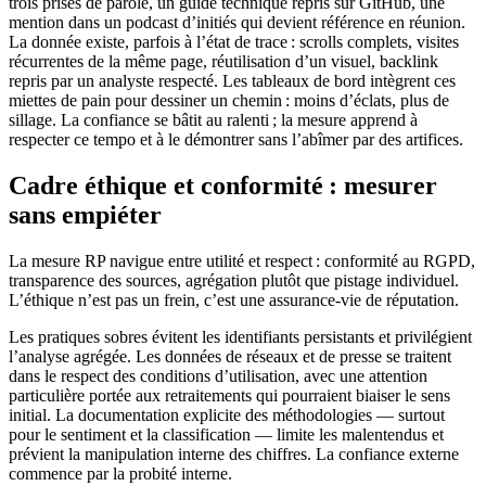
trois prises de parole, un guide technique repris sur GitHub, une
mention dans un podcast d’initiés qui devient référence en réunion.
La donnée existe, parfois à l’état de trace : scrolls complets, visites
récurrentes de la même page, réutilisation d’un visuel, backlink
repris par un analyste respecté. Les tableaux de bord intègrent ces
miettes de pain pour dessiner un chemin : moins d’éclats, plus de
sillage. La confiance se bâtit au ralenti ; la mesure apprend à
respecter ce tempo et à le démontrer sans l’abîmer par des artifices.
Cadre éthique et conformité : mesurer
sans empiéter
La mesure RP navigue entre utilité et respect : conformité au RGPD,
transparence des sources, agrégation plutôt que pistage individuel.
L’éthique n’est pas un frein, c’est une assurance-vie de réputation.
Les pratiques sobres évitent les identifiants persistants et privilégient
l’analyse agrégée. Les données de réseaux et de presse se traitent
dans le respect des conditions d’utilisation, avec une attention
particulière portée aux retraitements qui pourraient biaiser le sens
initial. La documentation explicite des méthodologies — surtout
pour le sentiment et la classification — limite les malentendus et
prévient la manipulation interne des chiffres. La confiance externe
commence par la probité interne.