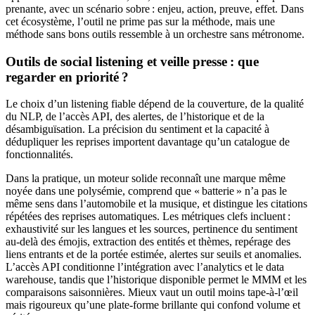
prenante, avec un scénario sobre : enjeu, action, preuve, effet. Dans
cet écosystème, l’outil ne prime pas sur la méthode, mais une
méthode sans bons outils ressemble à un orchestre sans métronome.
Outils de social listening et veille presse : que
regarder en priorité ?
Le choix d’un listening fiable dépend de la couverture, de la qualité
du NLP, de l’accès API, des alertes, de l’historique et de la
désambiguïsation. La précision du sentiment et la capacité à
dédupliquer les reprises importent davantage qu’un catalogue de
fonctionnalités.
Dans la pratique, un moteur solide reconnaît une marque même
noyée dans une polysémie, comprend que « batterie » n’a pas le
même sens dans l’automobile et la musique, et distingue les citations
répétées des reprises automatiques. Les métriques clefs incluent :
exhaustivité sur les langues et les sources, pertinence du sentiment
au-delà des émojis, extraction des entités et thèmes, repérage des
liens entrants et de la portée estimée, alertes sur seuils et anomalies.
L’accès API conditionne l’intégration avec l’analytics et le data
warehouse, tandis que l’historique disponible permet le MMM et les
comparaisons saisonnières. Mieux vaut un outil moins tape-à-l’œil
mais rigoureux qu’une plate-forme brillante qui confond volume et