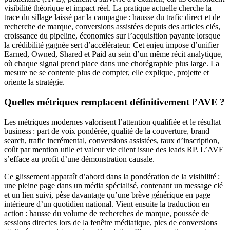
visibilité théorique et impact réel. La pratique actuelle cherche la
trace du sillage laissé par la campagne : hausse du trafic direct et de
recherche de marque, conversions assistées depuis des articles clés,
croissance du pipeline, économies sur l’acquisition payante lorsque
la crédibilité gagnée sert d’accélérateur. Cet enjeu impose d’unifier
Earned, Owned, Shared et Paid au sein d’un même récit analytique,
où chaque signal prend place dans une chorégraphie plus large. La
mesure ne se contente plus de compter, elle explique, projette et
oriente la stratégie.
Quelles métriques remplacent définitivement l’AVE ?
Les métriques modernes valorisent l’attention qualifiée et le résultat
business : part de voix pondérée, qualité de la couverture, brand
search, trafic incrémental, conversions assistées, taux d’inscription,
coût par mention utile et valeur vie client issue des leads RP. L’AVE
s’efface au profit d’une démonstration causale.
Ce glissement apparaît d’abord dans la pondération de la visibilité :
une pleine page dans un média spécialisé, contenant un message clé
et un lien suivi, pèse davantage qu’une brève générique en page
intérieure d’un quotidien national. Vient ensuite la traduction en
action : hausse du volume de recherches de marque, poussée de
sessions directes lors de la fenêtre médiatique, pics de conversions