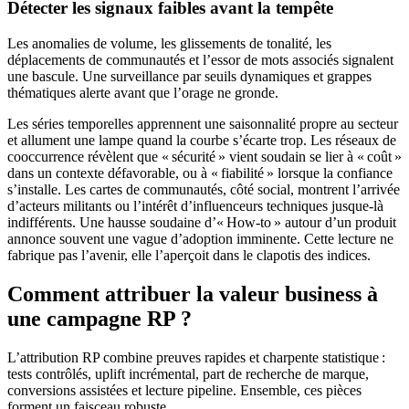
Détecter les signaux faibles avant la tempête
Les anomalies de volume, les glissements de tonalité, les
déplacements de communautés et l’essor de mots associés signalent
une bascule. Une surveillance par seuils dynamiques et grappes
thématiques alerte avant que l’orage ne gronde.
Les séries temporelles apprennent une saisonnalité propre au secteur
et allument une lampe quand la courbe s’écarte trop. Les réseaux de
cooccurrence révèlent que « sécurité » vient soudain se lier à « coût »
dans un contexte défavorable, ou à « fiabilité » lorsque la confiance
s’installe. Les cartes de communautés, côté social, montrent l’arrivée
d’acteurs militants ou l’intérêt d’influenceurs techniques jusque-là
indifférents. Une hausse soudaine d’« How-to » autour d’un produit
annonce souvent une vague d’adoption imminente. Cette lecture ne
fabrique pas l’avenir, elle l’aperçoit dans le clapotis des indices.
Comment attribuer la valeur business à
une campagne RP ?
L’attribution RP combine preuves rapides et charpente statistique :
tests contrôlés, uplift incrémental, part de recherche de marque,
conversions assistées et lecture pipeline. Ensemble, ces pièces
forment un faisceau robuste.