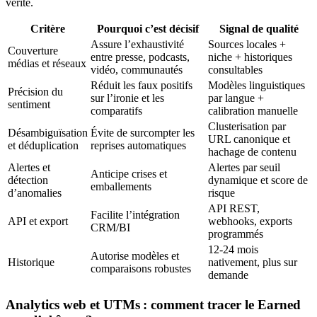
vérité.
Critère
Pourquoi c’est décisif
Signal de qualité
Assure l’exhaustivité
Sources locales +
Couverture
entre presse, podcasts,
niche + historiques
médias et réseaux
vidéo, communautés
consultables
Réduit les faux positifs
Modèles linguistiques
Précision du
sur l’ironie et les
par langue +
sentiment
comparatifs
calibration manuelle
Clusterisation par
Désambiguïsation
Évite de surcompter les
URL canonique et
et déduplication
reprises automatiques
hachage de contenu
Alertes et
Alertes par seuil
Anticipe crises et
détection
dynamique et score de
emballements
d’anomalies
risque
API REST,
Facilite l’intégration
API et export
webhooks, exports
CRM/BI
programmés
12-24 mois
Autorise modèles et
Historique
nativement, plus sur
comparaisons robustes
demande
Analytics web et UTMs : comment tracer le Earned