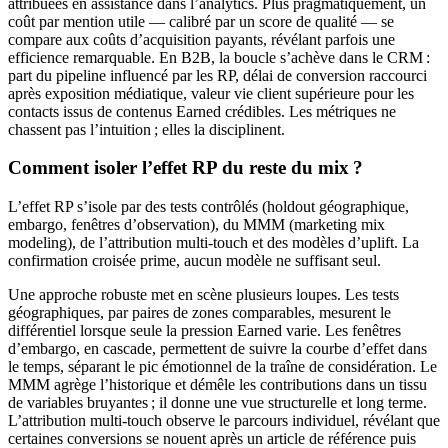
attribuées en assistance dans l’analytics. Plus pragmatiquement, un
coût par mention utile — calibré par un score de qualité — se
compare aux coûts d’acquisition payants, révélant parfois une
efficience remarquable. En B2B, la boucle s’achève dans le CRM :
part du pipeline influencé par les RP, délai de conversion raccourci
après exposition médiatique, valeur vie client supérieure pour les
contacts issus de contenus Earned crédibles. Les métriques ne
chassent pas l’intuition ; elles la disciplinent.
Comment isoler l’effet RP du reste du mix ?
L’effet RP s’isole par des tests contrôlés (holdout géographique,
embargo, fenêtres d’observation), du MMM (marketing mix
modeling), de l’attribution multi-touch et des modèles d’uplift. La
confirmation croisée prime, aucun modèle ne suffisant seul.
Une approche robuste met en scène plusieurs loupes. Les tests
géographiques, par paires de zones comparables, mesurent le
différentiel lorsque seule la pression Earned varie. Les fenêtres
d’embargo, en cascade, permettent de suivre la courbe d’effet dans
le temps, séparant le pic émotionnel de la traîne de considération. Le
MMM agrège l’historique et démêle les contributions dans un tissu
de variables bruyantes ; il donne une vue structurelle et long terme.
L’attribution multi-touch observe le parcours individuel, révélant que
certaines conversions se nouent après un article de référence puis