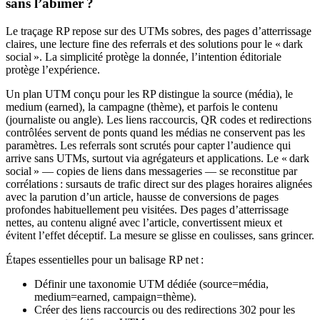
sans l’abîmer ?
Le traçage RP repose sur des UTMs sobres, des pages d’atterrissage
claires, une lecture fine des referrals et des solutions pour le « dark
social ». La simplicité protège la donnée, l’intention éditoriale
protège l’expérience.
Un plan UTM conçu pour les RP distingue la source (média), le
medium (earned), la campagne (thème), et parfois le contenu
(journaliste ou angle). Les liens raccourcis, QR codes et redirections
contrôlées servent de ponts quand les médias ne conservent pas les
paramètres. Les referrals sont scrutés pour capter l’audience qui
arrive sans UTMs, surtout via agrégateurs et applications. Le « dark
social » — copies de liens dans messageries — se reconstitue par
corrélations : sursauts de trafic direct sur des plages horaires alignées
avec la parution d’un article, hausse de conversions de pages
profondes habituellement peu visitées. Des pages d’atterrissage
nettes, au contenu aligné avec l’article, convertissent mieux et
évitent l’effet déceptif. La mesure se glisse en coulisses, sans grincer.
Étapes essentielles pour un balisage RP net :
Définir une taxonomie UTM dédiée (source=média,
medium=earned, campaign=thème).
Créer des liens raccourcis ou des redirections 302 pour les