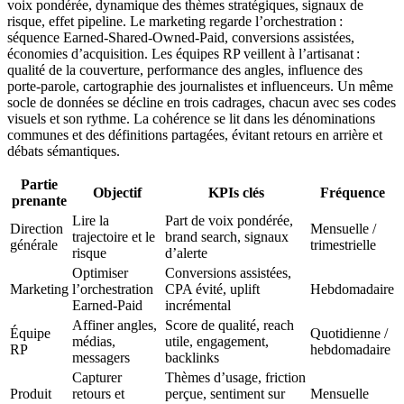
voix pondérée, dynamique des thèmes stratégiques, signaux de
risque, effet pipeline. Le marketing regarde l’orchestration :
séquence Earned-Shared-Owned-Paid, conversions assistées,
économies d’acquisition. Les équipes RP veillent à l’artisanat :
qualité de la couverture, performance des angles, influence des
porte-parole, cartographie des journalistes et influenceurs. Un même
socle de données se décline en trois cadrages, chacun avec ses codes
visuels et son rythme. La cohérence se lit dans les dénominations
communes et des définitions partagées, évitant retours en arrière et
débats sémantiques.
Partie
Objectif
KPIs clés
Fréquence
prenante
Lire la
Part de voix pondérée,
Direction
Mensuelle /
trajectoire et le
brand search, signaux
générale
trimestrielle
risque
d’alerte
Optimiser
Conversions assistées,
Marketing
l’orchestration
CPA évité, uplift
Hebdomadaire
Earned-Paid
incrémental
Affiner angles,
Score de qualité, reach
Équipe
Quotidienne /
médias,
utile, engagement,
RP
hebdomadaire
messagers
backlinks
Capturer
Thèmes d’usage, friction
Produit
retours et
perçue, sentiment sur
Mensuelle