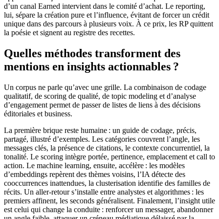
d’un canal Earned intervient dans le comité d’achat. Le reporting,
lui, sépare la création pure et l’influence, évitant de forcer un crédit
unique dans des parcours à plusieurs voix. À ce prix, les RP quittent
la poésie et signent au registre des recettes.
Quelles méthodes transforment des
mentions en insights actionnables ?
Un corpus ne parle qu’avec une grille. La combinaison de codage
qualitatif, de scoring de qualité, de topic modeling et d’analyse
d’engagement permet de passer de listes de liens à des décisions
éditoriales et business.
La première brique reste humaine : un guide de codage, précis,
partagé, illustré d’exemples. Les catégories couvrent l’angle, les
messages clés, la présence de citations, le contexte concurrentiel, la
tonalité. Le scoring intègre portée, pertinence, emplacement et call to
action. Le machine learning, ensuite, accélère : les modèles
d’embeddings repèrent des thèmes voisins, l’IA détecte des
cooccurrences inattendues, la clusterisation identifie des familles de
récits. Un aller-retour s’installe entre analystes et algorithmes : les
premiers affinent, les seconds généralisent. Finalement, l’insight utile
est celui qui change la conduite : renforcer un messager, abandonner
un angle faible, attaquer un créneau médiatique délaissé par la