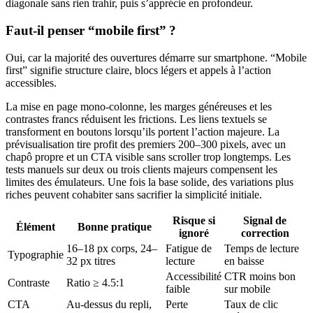
diagonale sans rien trahir, puis s’apprécie en profondeur.
Faut-il penser “mobile first” ?
Oui, car la majorité des ouvertures démarre sur smartphone. “Mobile
first” signifie structure claire, blocs légers et appels à l’action
accessibles.
La mise en page mono-colonne, les marges généreuses et les
contrastes francs réduisent les frictions. Les liens textuels se
transforment en boutons lorsqu’ils portent l’action majeure. La
prévisualisation tire profit des premiers 200–300 pixels, avec un
chapô propre et un CTA visible sans scroller trop longtemps. Les
tests manuels sur deux ou trois clients majeurs compensent les
limites des émulateurs. Une fois la base solide, des variations plus
riches peuvent cohabiter sans sacrifier la simplicité initiale.
Risque si
Signal de
Élément
Bonne pratique
ignoré
correction
16–18 px corps, 24–
Fatigue de
Temps de lecture
Typographie
32 px titres
lecture
en baisse
Accessibilité
CTR moins bon
Contraste
Ratio ≥ 4.5:1
faible
sur mobile
CTA
Au-dessus du repli,
Perte
Taux de clic