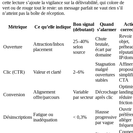
cette lecture s’ajoute la vigilance sur la délivrabilité, qui colore de
vert ou de rouge tout le reste: un message parfait ne vaut rien s’il
n’atteint pas la boîte de réception.
Bon signal
Quand
Acti
Métrique
Ce qu’elle indique
(débutant)
s’alarmer
correc
Revoir
Chute
25–40%
objet,
Attraction/Inbox
brutale,
Ouverture
selon
préhead
placement
écart par
source
réputat
domaine
IP/dom
Stagnation
Affiner
malgré
proposi
Clic (CTR)
Valeur et clarté
2–6%
ouvertures
simplif
stables
CTA
Optimi
Alignement
Variable
Décrochage
landing
Conversion
offre/parcours
par secteur
après clic
réduire
friction
Ouvrir
Hausse
Fatigue ou
préfére
Désinscriptions
< 0,3%
progressive
inadéquation
alléger
par vague
fréque
Couper