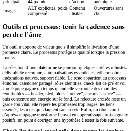
principal
44 px min
d’action
anémique
ALT explicites, poids
Contenu
Ouvertures sans
Images
compressé
illisible
clic
Outils et processus: tenir la cadence sans
perdre l’âme
Un outil n’apporte de valeur que s’il simplifie la livraison d’une
promesse claire. Le processus protège la qualité lorsque la pression
monte.
La sélection d’une plateforme se joue sur quelques critères robustes:
délivrabilité reconnue, automatisations essentielles, éditeur sobre,
intégrations natives, support fiable. Le reste appartient au processus
éditorial: calendrier partagé, rôles identifiés, check-list de pré-envoi.
Une équipe gagne du temps quand elle verrouille des modules
réutilisables — header, pied, blocs “preuve”, encarts “astuce” —
puis concentre son énergie sur le fond. La relecture croisée reste un
garde-fou vital; elle repère les promesses trop larges, les liens
esseulés, les mots qui claquent sans servir. Enfin, un rituel court
d’après-campagne transforme l’envoi en apprentissage: trois signaux
positifs, un point à corriger, une hypothèse à tester la fois suivante.