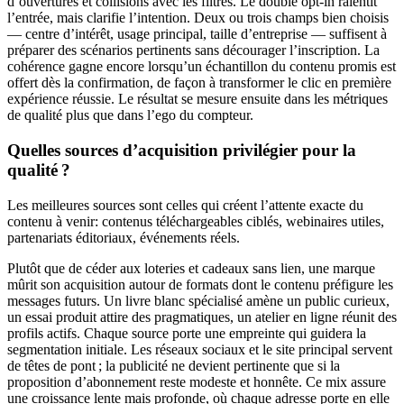
d’ouvertures et collisions avec les filtres. Le double opt-in ralentit
l’entrée, mais clarifie l’intention. Deux ou trois champs bien choisis
— centre d’intérêt, usage principal, taille d’entreprise — suffisent à
préparer des scénarios pertinents sans décourager l’inscription. La
cohérence gagne encore lorsqu’un échantillon du contenu promis est
offert dès la confirmation, de façon à transformer le clic en première
expérience réussie. Le résultat se mesure ensuite dans les métriques
de qualité plus que dans l’ego du compteur.
Quelles sources d’acquisition privilégier pour la
qualité ?
Les meilleures sources sont celles qui créent l’attente exacte du
contenu à venir: contenus téléchargeables ciblés, webinaires utiles,
partenariats éditoriaux, événements réels.
Plutôt que de céder aux loteries et cadeaux sans lien, une marque
mûrit son acquisition autour de formats dont le contenu préfigure les
messages futurs. Un livre blanc spécialisé amène un public curieux,
un essai produit attire des pragmatiques, un atelier en ligne réunit des
profils actifs. Chaque source porte une empreinte qui guidera la
segmentation initiale. Les réseaux sociaux et le site principal servent
de têtes de pont ; la publicité ne devient pertinente que si la
proposition d’abonnement reste modeste et honnête. Ce mix assure
une croissance lente mais profonde, où chaque adresse porte en elle