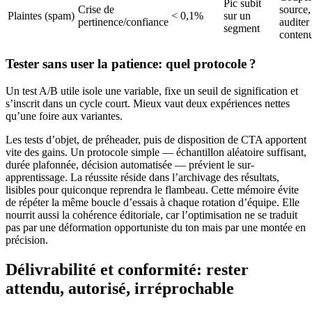
Pic subit
Crise de
source,
Plaintes (spam)
< 0,1%
sur un
pertinence/confiance
auditer 
segment
conten
Tester sans user la patience: quel protocole ?
Un test A/B utile isole une variable, fixe un seuil de signification et
s’inscrit dans un cycle court. Mieux vaut deux expériences nettes
qu’une foire aux variantes.
Les tests d’objet, de préheader, puis de disposition de CTA apportent
vite des gains. Un protocole simple — échantillon aléatoire suffisant,
durée plafonnée, décision automatisée — prévient le sur-
apprentissage. La réussite réside dans l’archivage des résultats,
lisibles pour quiconque reprendra le flambeau. Cette mémoire évite
de répéter la même boucle d’essais à chaque rotation d’équipe. Elle
nourrit aussi la cohérence éditoriale, car l’optimisation ne se traduit
pas par une déformation opportuniste du ton mais par une montée en
précision.
Délivrabilité et conformité: rester
attendu, autorisé, irréprochable