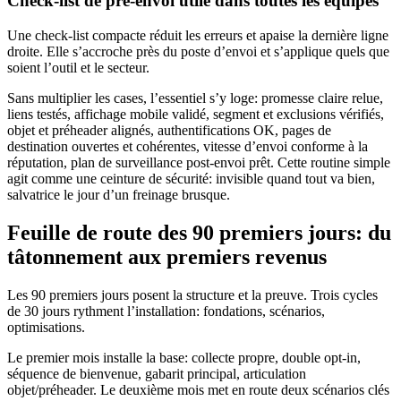
Check-list de pré-envoi utile dans toutes les équipes
Une check-list compacte réduit les erreurs et apaise la dernière ligne
droite. Elle s’accroche près du poste d’envoi et s’applique quels que
soient l’outil et le secteur.
Sans multiplier les cases, l’essentiel s’y loge: promesse claire relue,
liens testés, affichage mobile validé, segment et exclusions vérifiés,
objet et préheader alignés, authentifications OK, pages de
destination ouvertes et cohérentes, vitesse d’envoi conforme à la
réputation, plan de surveillance post-envoi prêt. Cette routine simple
agit comme une ceinture de sécurité: invisible quand tout va bien,
salvatrice le jour d’un freinage brusque.
Feuille de route des 90 premiers jours: du
tâtonnement aux premiers revenus
Les 90 premiers jours posent la structure et la preuve. Trois cycles
de 30 jours rythment l’installation: fondations, scénarios,
optimisations.
Le premier mois installe la base: collecte propre, double opt-in,
séquence de bienvenue, gabarit principal, articulation
objet/préheader. Le deuxième mois met en route deux scénarios clés