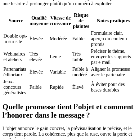
une histoire à prolonger plutôt qu’un numéro à exploiter.
Risque
Qualité
Vitesse de
Source
de
Notes pratiques
moyenne
croissance
plaintes
Formulaire clair,
Double opt-
Élevée
Modérée
Faible
aperçu du contenu
in sur site
promis
Préciser le thème,
Webinaires
Très
Très
Lente
envoyer les supports
et ateliers
élevée
faible
par e-mail
Partenariats
Faible à
Aligner la promesse
Élevée
Variable
éditoriaux
modéré
avec le partenaire
Jeux-
À éviter pour des
concours
Faible
Rapide
Élevé
bases durables
généralistes
Quelle promesse tient l’objet et comment
l’honorer dans le message ?
L’objet annonce le gain concret, la prévisualisation le précise, et le
corps tient parole. La cohérence, plus que la ruse, ouvre la porte et