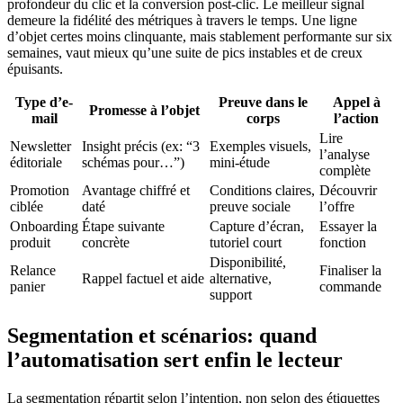
profondeur du clic et la conversion post-clic. Le meilleur signal
demeure la fidélité des métriques à travers le temps. Une ligne
d’objet certes moins clinquante, mais stablement performante sur six
semaines, vaut mieux qu’une suite de pics instables et de creux
épuisants.
Type d’e-
Preuve dans le
Appel à
Promesse à l’objet
mail
corps
l’action
Lire
Newsletter
Insight précis (ex: “3
Exemples visuels,
l’analyse
éditoriale
schémas pour…”)
mini-étude
complète
Promotion
Avantage chiffré et
Conditions claires,
Découvrir
ciblée
daté
preuve sociale
l’offre
Onboarding
Étape suivante
Capture d’écran,
Essayer la
produit
concrète
tutoriel court
fonction
Disponibilité,
Relance
Finaliser la
Rappel factuel et aide
alternative,
panier
commande
support
Segmentation et scénarios: quand
l’automatisation sert enfin le lecteur
La segmentation répartit selon l’intention, non selon des étiquettes