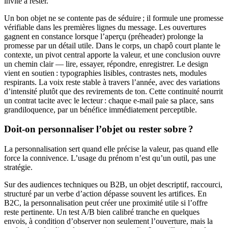
invite à rester.
Un bon objet ne se contente pas de séduire ; il formule une promesse
vérifiable dans les premières lignes du message. Les ouvertures
gagnent en constance lorsque l’aperçu (préheader) prolonge la
promesse par un détail utile. Dans le corps, un chapô court plante le
contexte, un pivot central apporte la valeur, et une conclusion ouvre
un chemin clair — lire, essayer, répondre, enregistrer. Le design
vient en soutien : typographies lisibles, contrastes nets, modules
respirants. La voix reste stable à travers l’année, avec des variations
d’intensité plutôt que des revirements de ton. Cette continuité nourrit
un contrat tacite avec le lecteur : chaque e-mail paie sa place, sans
grandiloquence, par un bénéfice immédiatement perceptible.
Doit-on personnaliser l’objet ou rester sobre ?
La personnalisation sert quand elle précise la valeur, pas quand elle
force la connivence. L’usage du prénom n’est qu’un outil, pas une
stratégie.
Sur des audiences techniques ou B2B, un objet descriptif, raccourci,
structuré par un verbe d’action dépasse souvent les artifices. En
B2C, la personnalisation peut créer une proximité utile si l’offre
reste pertinente. Un test A/B bien calibré tranche en quelques
envois, à condition d’observer non seulement l’ouverture, mais la