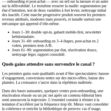
— onboarding et post-achat — avec un œil sur la mesure et un autre
sur la délivrabilité. Le troisième resserre la maille: segmentation par
état d’intention, test de deux variables à fort levier, nettoyage initial
des inactifs. Cette marche progressive produit souvent les premiers
revenus attribués, modestes mais prouvés, et installe surtout une
mécanique qui apprend d’elle-même.
Jours 1–30: double opt-in, gabarit mobile-first, newsletter
hebdomadaire.
Jours 31–60: onboarding en 3–4 étapes, post-achat en 2
volets, premiers tests A/B.
Jours 61–90: segmentation par état, réactivation douce,
nettoyage léger, rapport consolidé.
Quels gains attendre sans survendre le canal ?
Les premiers gains sont qualitatifs avant d’être spectaculaires: hausse
d’engagement, conversions nettes sur des micro-offres, baisse des
plaintes. La croissance s’ancre dans la répétition maîtrisée.
Dans des bases naissantes, quelques ventes post-onboarding, une
réactivation réussie ou un pic net après un contenu éditorial bien
senti annoncent la trajectoire. L’essentiel consiste à résister à la
tentation d’accélérer par la fréquence trop tôt. Mieux vaut consolider
la cohérence et enrichir la bibliothèque de preuves: cas d’usage,