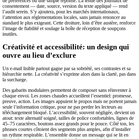
de préférences ou une simple réponse. La tenue des journaux de
consentement — date, source, version du texte appliqué — rend
l’audit serein. S’y ajoutera, pour les marchés internationaux,
l’attention aux réglementations locales, sans jamais renoncer au
standard le plus exigeant. Cette droiture, loin d’être austère, renforce
l’image de fiabilité et soulage la boîte de réception de soupçons
inutiles.
Créativité et accessibilité: un design qui
ouvre au lieu d’exclure
Un e-mail lisible partout gagne par sa sobriété, ses contrastes et sa
hiérarchie nette. La créativité s’exprime alors dans la clarté, pas dans
la surcharge.
Des gabarits modulaires permettent de composer sans réinventer à
chaque envoi. Les zones chaudes accueillent l’essentiel: promesse,
preuve, action. Les images appuient le propos mais ne portent jamais
seule l’information critique, pour ne pas perdre les lecteurs au
téléchargement bloqué. L’accessibilité, souvent négligée, devient un
atout: texte alternatif soigné, tailles de police confortables, lignes de
45–75 caractères, boutons assez grands pour le pouce. Côté ton, les
phrases courtes côtoient des segments plus amples, afin d’installer
un rythme respirable. L’ensemble donne un message qui se lit en