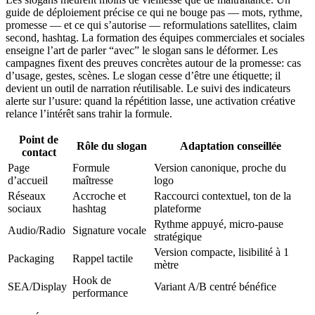
guide de déploiement précise ce qui ne bouge pas — mots, rythme,
promesse — et ce qui s’autorise — reformulations satellites, claim
second, hashtag. La formation des équipes commerciales et sociales
enseigne l’art de parler “avec” le slogan sans le déformer. Les
campagnes fixent des preuves concrètes autour de la promesse: cas
d’usage, gestes, scènes. Le slogan cesse d’être une étiquette; il
devient un outil de narration réutilisable. Le suivi des indicateurs
alerte sur l’usure: quand la répétition lasse, une activation créative
relance l’intérêt sans trahir la formule.
Point de
Rôle du slogan
Adaptation conseillée
contact
Page
Formule
Version canonique, proche du
d’accueil
maîtresse
logo
Réseaux
Accroche et
Raccourci contextuel, ton de la
sociaux
hashtag
plateforme
Rythme appuyé, micro-pause
Audio/Radio
Signature vocale
stratégique
Version compacte, lisibilité à 1
Packaging
Rappel tactile
mètre
Hook de
SEA/Display
Variant A/B centré bénéfice
performance