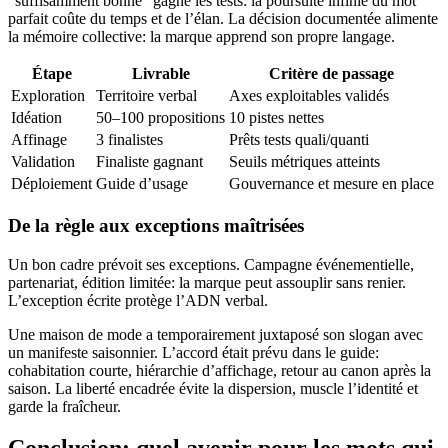
“suffisamment bonne” gagne les tests: la poursuite infinie du mot
parfait coûte du temps et de l’élan. La décision documentée alimente
la mémoire collective: la marque apprend son propre langage.
Étape
Livrable
Critère de passage
Exploration
Territoire verbal
Axes exploitables validés
Idéation
50–100 propositions
10 pistes nettes
Affinage
3 finalistes
Prêts tests quali/quanti
Validation
Finaliste gagnant
Seuils métriques atteints
Déploiement
Guide d’usage
Gouvernance et mesure en place
De la règle aux exceptions maîtrisées
Un bon cadre prévoit ses exceptions. Campagne événementielle,
partenariat, édition limitée: la marque peut assouplir sans renier.
L’exception écrite protège l’ADN verbal.
Une maison de mode a temporairement juxtaposé son slogan avec
un manifeste saisonnier. L’accord était prévu dans le guide:
cohabitation courte, hiérarchie d’affichage, retour au canon après la
saison. La liberté encadrée évite la dispersion, muscle l’identité et
garde la fraîcheur.