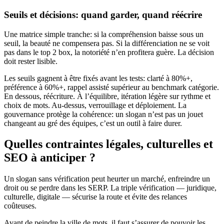
Seuils et décisions: quand garder, quand réécrire
Une matrice simple tranche: si la compréhension baisse sous un
seuil, la beauté ne compensera pas. Si la différenciation ne se voit
pas dans le top 2 box, la notoriété n’en profitera guère. La décision
doit rester lisible.
Les seuils gagnent à être fixés avant les tests: clarté à 80%+,
préférence à 60%+, rappel assisté supérieur au benchmark catégorie.
En dessous, réécriture. À l’équilibre, itération légère sur rythme et
choix de mots. Au-dessus, verrouillage et déploiement. La
gouvernance protège la cohérence: un slogan n’est pas un jouet
changeant au gré des équipes, c’est un outil à faire durer.
Quelles contraintes légales, culturelles et
SEO à anticiper ?
Un slogan sans vérification peut heurter un marché, enfreindre un
droit ou se perdre dans les SERP. La triple vérification — juridique,
culturelle, digitale — sécurise la route et évite des relances
coûteuses.
Avant de peindre la ville de mots, il faut s’assurer de pouvoir les