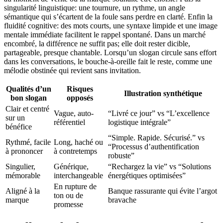
singularité linguistique: une tournure, un rythme, un angle
sémantique qui s’écartent de la foule sans perdre en clarté. Enfin la
fluidité cognitive: des mots courts, une syntaxe limpide et une image
mentale immédiate facilitent le rappel spontané. Dans un marché
encombré, la différence ne suffit pas; elle doit rester dicible,
partageable, presque chantable. Lorsqu’un slogan circule sans effort
dans les conversations, le bouche-à-oreille fait le reste, comme une
mélodie obstinée qui revient sans invitation.
Qualités d’un
Risques
Illustration synthétique
bon slogan
opposés
Clair et centré
Vague, auto-
“Livré ce jour” vs “L’excellence
sur un
référentiel
logistique intégrale”
bénéfice
“Simple. Rapide. Sécurisé.” vs
Rythmé, facile
Long, haché ou
“Processus d’authentification
à prononcer
à contretemps
robuste”
Singulier,
Générique,
“Rechargez la vie” vs “Solutions
mémorable
interchangeable
énergétiques optimisées”
En rupture de
Aligné à la
Banque rassurante qui évite l’argot
ton ou de
marque
bravache
promesse