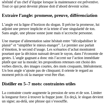
sérénité d’un chef d’équipe lorsque la maintenance est préventive.
Tout ce qui peut devenir phrase doit d’abord devenir scène.
Extraire l’angle: promesse, preuve, différenciation
L’angle est la ligne d’horizon du slogan. Il précise la promesse, lui
adjoint une preuve implicite et la teinte d’une singularité de ton.
Sans angle, une phrase sonne juste mais n’accroche personne.
Une marque d’alimentation saine hésitait entre “déculpabiliser le
plaisir” et “simplifier le mieux-manger”. Le premier axe parlait
d’émotion, le second d’usage. Les scénarios d’achat montraient
pourtant que la décision naissait devant le rayon, dans l’économie de
gestes. L’angle gagnant a donc mis l’accent sur l’action immédiate
plutôt que sur la morale; les propositions retenues ont choisi des
verbes directs, des images courtes, des mots croquants, littéralement.
Un bon angle n’ajoute pas de clinquant; il oriente le regard au
moment précis où la marque veut être élue.
Distiller en 5–7 mots: contraintes utiles
La contrainte courte augmente la pression de sens et de son. Limiter
la longueur force à trouver la frappe juste. En deçà, le slogan devient
un signe; au-delà, une phrase qui s’essouffle.