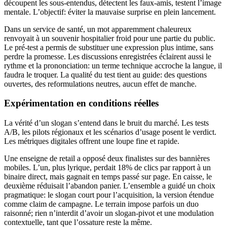
découpent les sous-entendus, détectent les faux-amis, testent l’image
mentale. L’objectif: éviter la mauvaise surprise en plein lancement.
Dans un service de santé, un mot apparemment chaleureux
renvoyait à un souvenir hospitalier froid pour une partie du public.
Le pré-test a permis de substituer une expression plus intime, sans
perdre la promesse. Les discussions enregistrées éclairent aussi le
rythme et la prononciation: un terme technique accroche la langue, il
faudra le troquer. La qualité du test tient au guide: des questions
ouvertes, des reformulations neutres, aucun effet de manche.
Expérimentation en conditions réelles
La vérité d’un slogan s’entend dans le bruit du marché. Les tests
A/B, les pilots régionaux et les scénarios d’usage posent le verdict.
Les métriques digitales offrent une loupe fine et rapide.
Une enseigne de retail a opposé deux finalistes sur des bannières
mobiles. L’un, plus lyrique, perdait 18% de clics par rapport à un
binaire direct, mais gagnait en temps passé sur page. En caisse, le
deuxième réduisait l’abandon panier. L’ensemble a guidé un choix
pragmatique: le slogan court pour l’acquisition, la version étendue
comme claim de campagne. Le terrain impose parfois un duo
raisonné; rien n’interdit d’avoir un slogan-pivot et une modulation
contextuelle, tant que l’ossature reste la même.