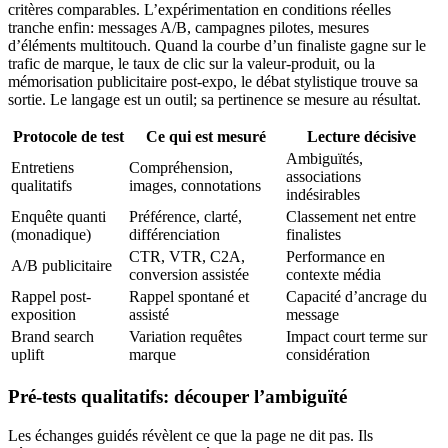
critères comparables. L’expérimentation en conditions réelles
tranche enfin: messages A/B, campagnes pilotes, mesures
d’éléments multitouch. Quand la courbe d’un finaliste gagne sur le
trafic de marque, le taux de clic sur la valeur-produit, ou la
mémorisation publicitaire post-expo, le débat stylistique trouve sa
sortie. Le langage est un outil; sa pertinence se mesure au résultat.
Protocole de test
Ce qui est mesuré
Lecture décisive
Ambiguïtés,
Entretiens
Compréhension,
associations
qualitatifs
images, connotations
indésirables
Enquête quanti
Préférence, clarté,
Classement net entre
(monadique)
différenciation
finalistes
CTR, VTR, C2A,
Performance en
A/B publicitaire
conversion assistée
contexte média
Rappel post-
Rappel spontané et
Capacité d’ancrage du
exposition
assisté
message
Brand search
Variation requêtes
Impact court terme sur
uplift
marque
considération
Pré-tests qualitatifs: découper l’ambiguïté
Les échanges guidés révèlent ce que la page ne dit pas. Ils