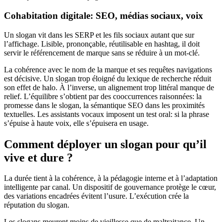
Cohabitation digitale: SEO, médias sociaux, voix
Un slogan vit dans les SERP et les fils sociaux autant que sur
l’affichage. Lisible, prononçable, réutilisable en hashtag, il doit
servir le référencement de marque sans se réduire à un mot-clé.
La cohérence avec le nom de la marque et ses requêtes navigations
est décisive. Un slogan trop éloigné du lexique de recherche réduit
son effet de halo. À l’inverse, un alignement trop littéral manque de
relief. L’équilibre s’obtient par des cooccurrences raisonnées: la
promesse dans le slogan, la sémantique SEO dans les proximités
textuelles. Les assistants vocaux imposent un test oral: si la phrase
s’épuise à haute voix, elle s’épuisera en usage.
Comment déployer un slogan pour qu’il
vive et dure ?
La durée tient à la cohérence, à la pédagogie interne et à l’adaptation
intelligente par canal. Un dispositif de gouvernance protège le cœur,
des variations encadrées évitent l’usure. L’exécution crée la
réputation du slogan.
Les slogans meurent moins de vieillesse que de maltraitance. Un