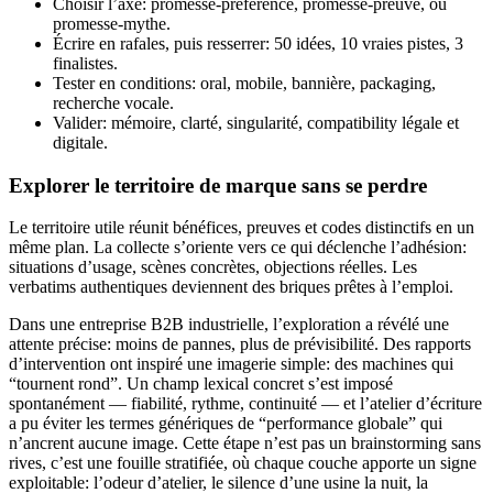
Choisir l’axe: promesse-préférence, promesse-preuve, ou
promesse-mythe.
Écrire en rafales, puis resserrer: 50 idées, 10 vraies pistes, 3
finalistes.
Tester en conditions: oral, mobile, bannière, packaging,
recherche vocale.
Valider: mémoire, clarté, singularité, compatibility légale et
digitale.
Explorer le territoire de marque sans se perdre
Le territoire utile réunit bénéfices, preuves et codes distinctifs en un
même plan. La collecte s’oriente vers ce qui déclenche l’adhésion:
situations d’usage, scènes concrètes, objections réelles. Les
verbatims authentiques deviennent des briques prêtes à l’emploi.
Dans une entreprise B2B industrielle, l’exploration a révélé une
attente précise: moins de pannes, plus de prévisibilité. Des rapports
d’intervention ont inspiré une imagerie simple: des machines qui
“tournent rond”. Un champ lexical concret s’est imposé
spontanément — fiabilité, rythme, continuité — et l’atelier d’écriture
a pu éviter les termes génériques de “performance globale” qui
n’ancrent aucune image. Cette étape n’est pas un brainstorming sans
rives, c’est une fouille stratifiée, où chaque couche apporte un signe
exploitable: l’odeur d’atelier, le silence d’une usine la nuit, la