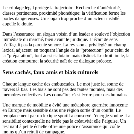
Le criblage légal protège la trajectoire. Recherche d’antériorité,
classes pertinentes, proximité phonétique: la vérification ferme les
portes dangereuses. Un slogan trop proche d’un acteur installé
appelle le doute.
Dans l’assurance, un slogan voisin d’un leader a soulevé l’objection
immédiate du marché, bien avant le juridique. L’écart de sens
n’effaçait pas la parenté sonore. La révision a privilégié un champ
lexical adjacent, en troquant l’angle de la “protection” pour celui de
la “préparation”, tout aussi statutaire mais distinct. Le droit limite, la
création contourne; la sécurité naît de ce dialogue précoce.
Sens cachés, faux amis et biais culturels
Chaque langue cache des embuscades. Le mot juste ici sonne de
travers là-bas. Les biais ne sont pas des fautes morales, mais des
mémoires collectives. Les connaître, c’est écrire pour des humains.
Une marque de mobilité a évité une métaphore guerrière innocente
en Europe mais sensible dans une région sortie d’un conflit. Le
remplacement par un lexique sportif a conservé l’énergie voulue. La
sensibilité contextuelle ne bride pas la créativité; elle l’aiguise. Un
test natif à petite échelle offre une police d’assurance qui coûte
moins qu’un retrait de campagne.