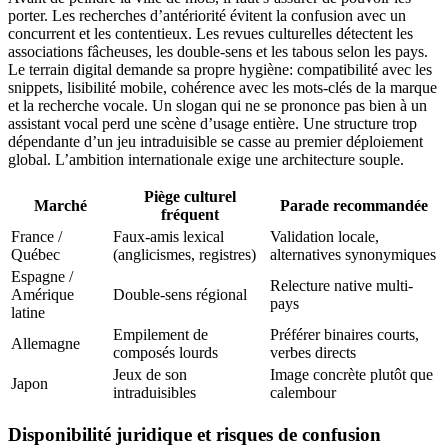
porter. Les recherches d’antériorité évitent la confusion avec un
concurrent et les contentieux. Les revues culturelles détectent les
associations fâcheuses, les double-sens et les tabous selon les pays.
Le terrain digital demande sa propre hygiène: compatibilité avec les
snippets, lisibilité mobile, cohérence avec les mots-clés de la marque
et la recherche vocale. Un slogan qui ne se prononce pas bien à un
assistant vocal perd une scène d’usage entière. Une structure trop
dépendante d’un jeu intraduisible se casse au premier déploiement
global. L’ambition internationale exige une architecture souple.
Piège culturel
Marché
Parade recommandée
fréquent
France /
Faux-amis lexical
Validation locale,
Québec
(anglicismes, registres)
alternatives synonymiques
Espagne /
Relecture native multi-
Amérique
Double-sens régional
pays
latine
Empilement de
Préférer binaires courts,
Allemagne
composés lourds
verbes directs
Jeux de son
Image concrète plutôt que
Japon
intraduisibles
calembour
Disponibilité juridique et risques de confusion