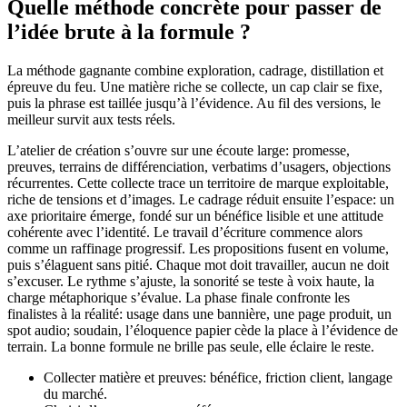
Quelle méthode concrète pour passer de
l’idée brute à la formule ?
La méthode gagnante combine exploration, cadrage, distillation et
épreuve du feu. Une matière riche se collecte, un cap clair se fixe,
puis la phrase est taillée jusqu’à l’évidence. Au fil des versions, le
meilleur survit aux tests réels.
L’atelier de création s’ouvre sur une écoute large: promesse,
preuves, terrains de différenciation, verbatims d’usagers, objections
récurrentes. Cette collecte trace un territoire de marque exploitable,
riche de tensions et d’images. Le cadrage réduit ensuite l’espace: un
axe prioritaire émerge, fondé sur un bénéfice lisible et une attitude
cohérente avec l’identité. Le travail d’écriture commence alors
comme un raffinage progressif. Les propositions fusent en volume,
puis s’élaguent sans pitié. Chaque mot doit travailler, aucun ne doit
s’excuser. Le rythme s’ajuste, la sonorité se teste à voix haute, la
charge métaphorique s’évalue. La phase finale confronte les
finalistes à la réalité: usage dans une bannière, une page produit, un
spot audio; soudain, l’éloquence papier cède la place à l’évidence de
terrain. La bonne formule ne brille pas seule, elle éclaire le reste.
Collecter matière et preuves: bénéfice, friction client, langage
du marché.