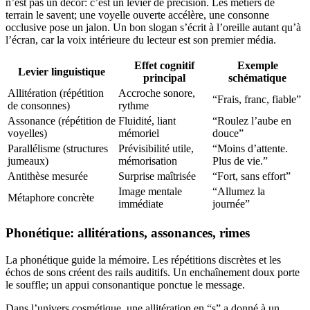
n’est pas un décor: c’est un levier de précision. Les métiers de
terrain le savent; une voyelle ouverte accélère, une consonne
occlusive pose un jalon. Un bon slogan s’écrit à l’oreille autant qu’à
l’écran, car la voix intérieure du lecteur est son premier média.
Effet cognitif
Exemple
Levier linguistique
principal
schématique
Allitération (répétition
Accroche sonore,
“Frais, franc, fiable”
de consonnes)
rythme
Assonance (répétition de
Fluidité, liant
“Roulez l’aube en
voyelles)
mémoriel
douce”
Parallélisme (structures
Prévisibilité utile,
“Moins d’attente.
jumeaux)
mémorisation
Plus de vie.”
Antithèse mesurée
Surprise maîtrisée
“Fort, sans effort”
Image mentale
“Allumez la
Métaphore concrète
immédiate
journée”
Phonétique: allitérations, assonances, rimes
La phonétique guide la mémoire. Les répétitions discrètes et les
échos de sons créent des rails auditifs. Un enchaînement doux porte
le souffle; un appui consonantique ponctue le message.
Dans l’univers cosmétique, une allitération en “s” a donné à un