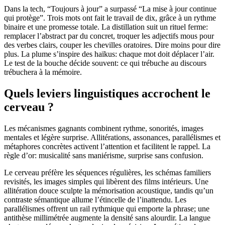
Dans la tech, “Toujours à jour” a surpassé “La mise à jour continue
qui protège”. Trois mots ont fait le travail de dix, grâce à un rythme
binaire et une promesse totale. La distillation suit un rituel ferme:
remplacer l’abstract par du concret, troquer les adjectifs mous pour
des verbes clairs, couper les chevilles oratoires. Dire moins pour dire
plus. La plume s’inspire des haïkus: chaque mot doit déplacer l’air.
Le test de la bouche décide souvent: ce qui trébuche au discours
trébuchera à la mémoire.
Quels leviers linguistiques accrochent le
cerveau ?
Les mécanismes gagnants combinent rythme, sonorités, images
mentales et légère surprise. Allitérations, assonances, parallélismes et
métaphores concrètes activent l’attention et facilitent le rappel. La
règle d’or: musicalité sans maniérisme, surprise sans confusion.
Le cerveau préfère les séquences régulières, les schémas familiers
revisités, les images simples qui libèrent des films intérieurs. Une
allitération douce sculpte la mémorisation acoustique, tandis qu’un
contraste sémantique allume l’étincelle de l’inattendu. Les
parallélismes offrent un rail rythmique qui emporte la phrase; une
antithèse millimétrée augmente la densité sans alourdir. La langue