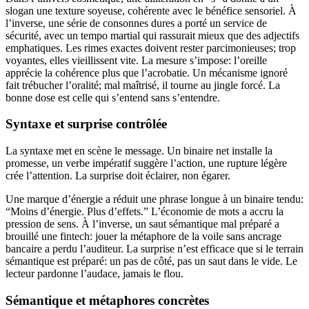
slogan une texture soyeuse, cohérente avec le bénéfice sensoriel. À
l’inverse, une série de consonnes dures a porté un service de
sécurité, avec un tempo martial qui rassurait mieux que des adjectifs
emphatiques. Les rimes exactes doivent rester parcimonieuses; trop
voyantes, elles vieillissent vite. La mesure s’impose: l’oreille
apprécie la cohérence plus que l’acrobatie. Un mécanisme ignoré
fait trébucher l’oralité; mal maîtrisé, il tourne au jingle forcé. La
bonne dose est celle qui s’entend sans s’entendre.
Syntaxe et surprise contrôlée
La syntaxe met en scène le message. Un binaire net installe la
promesse, un verbe impératif suggère l’action, une rupture légère
crée l’attention. La surprise doit éclairer, non égarer.
Une marque d’énergie a réduit une phrase longue à un binaire tendu:
“Moins d’énergie. Plus d’effets.” L’économie de mots a accru la
pression de sens. À l’inverse, un saut sémantique mal préparé a
brouillé une fintech: jouer la métaphore de la voile sans ancrage
bancaire a perdu l’auditeur. La surprise n’est efficace que si le terrain
sémantique est préparé: un pas de côté, pas un saut dans le vide. Le
lecteur pardonne l’audace, jamais le flou.
Sémantique et métaphores concrètes