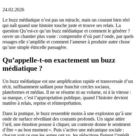
24.02.2026
Le buzz médiatique n’est pas un miracle, mais un courant bien réel
qui naît quand une histoire touche juste et trouve ses relais. La
question Qu’est-ce qu’un buzz médiatique et comment le générer ?
ouvre un chantier plus vaste : comprendre d’où part l’onde, par quels
rouages elle s’amplifie et comment l’amener à produire autre chose
qu’une simple étincelle passagère.
Qu’appelle-t-on exactement un buzz
médiatique ?
Un buzz médiatique est une amplification rapide et transversale d’un
récit, suffisamment saillant pour franchir cercles sociaux,
plateformes et médias. Il ne se résume ni au volume, ni à la vitesse :
sa marque, c’est l’appropriation publique, quand l’histoire devient
matière à relais, reprise et réinterprétation.
Dans la pratique, le buzz ressemble moins à une explosion qu’à une
onde de surface réveillant des courants profonds. Un signe attire
l’œil, une émotion pousse à cliquer, un contexte donne le sentiment
d’être « au bon moment ». Puis s’active une mécanique sociale :
chacun voit ce que les autres ont vu, les rédactions flairent l’intérêt,