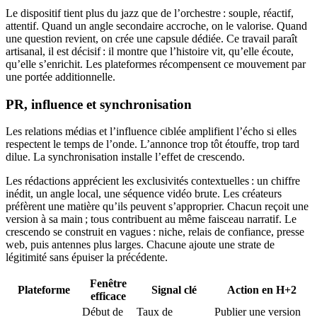
Le dispositif tient plus du jazz que de l’orchestre : souple, réactif,
attentif. Quand un angle secondaire accroche, on le valorise. Quand
une question revient, on crée une capsule dédiée. Ce travail paraît
artisanal, il est décisif : il montre que l’histoire vit, qu’elle écoute,
qu’elle s’enrichit. Les plateformes récompensent ce mouvement par
une portée additionnelle.
PR, influence et synchronisation
Les relations médias et l’influence ciblée amplifient l’écho si elles
respectent le temps de l’onde. L’annonce trop tôt étouffe, trop tard
dilue. La synchronisation installe l’effet de crescendo.
Les rédactions apprécient les exclusivités contextuelles : un chiffre
inédit, un angle local, une séquence vidéo brute. Les créateurs
préfèrent une matière qu’ils peuvent s’approprier. Chacun reçoit une
version à sa main ; tous contribuent au même faisceau narratif. Le
crescendo se construit en vagues : niche, relais de confiance, presse
web, puis antennes plus larges. Chacune ajoute une strate de
légitimité sans épuiser la précédente.
Fenêtre
Plateforme
Signal clé
Action en H+2
efficace
Début de
Taux de
Publier une version