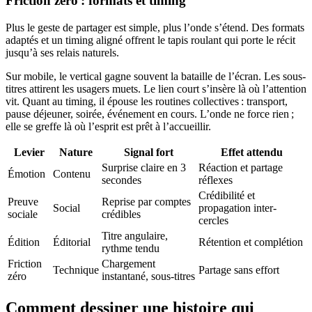
Friction zéro : formats et timing
Plus le geste de partager est simple, plus l’onde s’étend. Des formats
adaptés et un timing aligné offrent le tapis roulant qui porte le récit
jusqu’à ses relais naturels.
Sur mobile, le vertical gagne souvent la bataille de l’écran. Les sous-
titres attirent les usagers muets. Le lien court s’insère là où l’attention
vit. Quant au timing, il épouse les routines collectives : transport,
pause déjeuner, soirée, événement en cours. L’onde ne force rien ;
elle se greffe là où l’esprit est prêt à l’accueillir.
Levier
Nature
Signal fort
Effet attendu
Surprise claire en 3
Réaction et partage
Émotion
Contenu
secondes
réflexes
Crédibilité et
Preuve
Reprise par comptes
Social
propagation inter-
sociale
crédibles
cercles
Titre angulaire,
Édition
Éditorial
Rétention et complétion
rythme tendu
Friction
Chargement
Technique
Partage sans effort
zéro
instantané, sous-titres
Comment dessiner une histoire qui