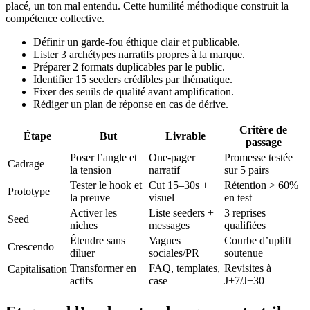
placé, un ton mal entendu. Cette humilité méthodique construit la
compétence collective.
Définir un garde-fou éthique clair et publicable.
Lister 3 archétypes narratifs propres à la marque.
Préparer 2 formats duplicables par le public.
Identifier 15 seeders crédibles par thématique.
Fixer des seuils de qualité avant amplification.
Rédiger un plan de réponse en cas de dérive.
Critère de
Étape
But
Livrable
passage
Poser l’angle et
One-pager
Promesse testée
Cadrage
la tension
narratif
sur 5 pairs
Tester le hook et
Cut 15–30s +
Rétention > 60%
Prototype
la preuve
visuel
en test
Activer les
Liste seeders +
3 reprises
Seed
niches
messages
qualifiées
Étendre sans
Vagues
Courbe d’uplift
Crescendo
diluer
sociales/PR
soutenue
Transformer en
FAQ, templates,
Revisites à
Capitalisation
actifs
case
J+7/J+30