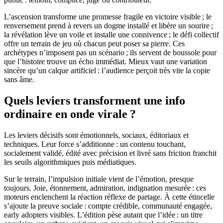
L’ascension transforme une promesse fragile en victoire visible ; le
renversement prend à revers un dogme installé et libère un sourire ;
la révélation lève un voile et installe une connivence ; le défi collectif
offre un terrain de jeu où chacun peut poser sa pierre. Ces
archétypes n’imposent pas un scénario ; ils servent de boussole pour
que l’histoire trouve un écho immédiat. Mieux vaut une variation
sincère qu’un calque artificiel : l’audience perçoit très vite la copie
sans âme.
Quels leviers transforment une info
ordinaire en onde virale ?
Les leviers décisifs sont émotionnels, sociaux, éditoriaux et
techniques. Leur force s’additionne : un contenu touchant,
socialement validé, édité avec précision et livré sans friction franchit
les seuils algorithmiques puis médiatiques.
Sur le terrain, l’impulsion initiale vient de l’émotion, presque
toujours. Joie, étonnement, admiration, indignation mesurée : ces
moteurs enclenchent la réaction réflexe de partage. À cette étincelle
s’ajoute la preuve sociale : compte crédible, communauté engagée,
early adopters visibles. L’édition pèse autant que l’idée : un titre