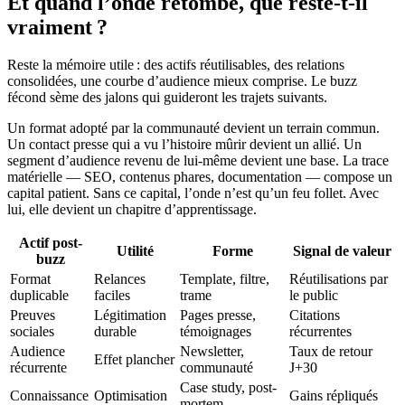
Et quand l’onde retombe, que reste-t-il
vraiment ?
Reste la mémoire utile : des actifs réutilisables, des relations
consolidées, une courbe d’audience mieux comprise. Le buzz
fécond sème des jalons qui guideront les trajets suivants.
Un format adopté par la communauté devient un terrain commun.
Un contact presse qui a vu l’histoire mûrir devient un allié. Un
segment d’audience revenu de lui-même devient une base. La trace
matérielle — SEO, contenus phares, documentation — compose un
capital patient. Sans ce capital, l’onde n’est qu’un feu follet. Avec
lui, elle devient un chapitre d’apprentissage.
Actif post-
Utilité
Forme
Signal de valeur
buzz
Format
Relances
Template, filtre,
Réutilisations par
duplicable
faciles
trame
le public
Preuves
Légitimation
Pages presse,
Citations
sociales
durable
témoignages
récurrentes
Audience
Newsletter,
Taux de retour
Effet plancher
récurrente
communauté
J+30
Case study, post-
Connaissance
Optimisation
Gains répliqués
mortem