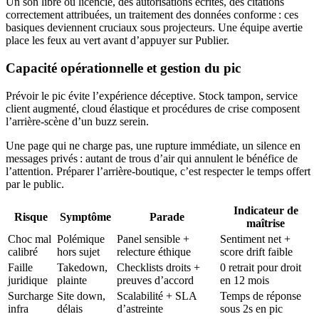
Un son libre ou licencié, des autorisations écrites, des citations
correctement attribuées, un traitement des données conforme : ces
basiques deviennent cruciaux sous projecteurs. Une équipe avertie
place les feux au vert avant d’appuyer sur Publier.
Capacité opérationnelle et gestion du pic
Prévoir le pic évite l’expérience déceptive. Stock tampon, service
client augmenté, cloud élastique et procédures de crise composent
l’arrière-scène d’un buzz serein.
Une page qui ne charge pas, une rupture immédiate, un silence en
messages privés : autant de trous d’air qui annulent le bénéfice de
l’attention. Préparer l’arrière-boutique, c’est respecter le temps offert
par le public.
Indicateur de
Risque
Symptôme
Parade
maîtrise
Choc mal
Polémique
Panel sensible +
Sentiment net +
calibré
hors sujet
relecture éthique
score drift faible
Faille
Takedown,
Checklists droits +
0 retrait pour droit
juridique
plainte
preuves d’accord
en 12 mois
Surcharge
Site down,
Scalabilité + SLA
Temps de réponse
infra
délais
d’astreinte
sous 2s en pic