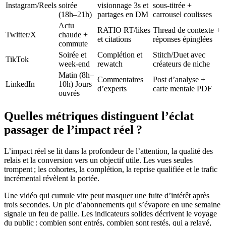
Instagram/Reels
soirée
visionnage 3s et
sous-titrée +
(18h–21h)
partages en DM
carrousel coulisses
Actu
RATIO RT/likes
Thread de contexte +
Twitter/X
chaude +
et citations
réponses épinglées
commute
Soirée et
Complétion et
Stitch/Duet avec
TikTok
week-end
rewatch
créateurs de niche
Matin (8h–
Commentaires
Post d’analyse +
LinkedIn
10h) Jours
d’experts
carte mentale PDF
ouvrés
Quelles métriques distinguent l’éclat
passager de l’impact réel ?
L’impact réel se lit dans la profondeur de l’attention, la qualité des
relais et la conversion vers un objectif utile. Les vues seules
trompent ; les cohortes, la complétion, la reprise qualifiée et le trafic
incrémental révèlent la portée.
Une vidéo qui cumule vite peut masquer une fuite d’intérêt après
trois secondes. Un pic d’abonnements qui s’évapore en une semaine
signale un feu de paille. Les indicateurs solides décrivent le voyage
du public : combien sont entrés, combien sont restés, qui a relayé,