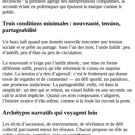
déclenche : la première agrège des interprétations compatibles, la
seconde éclate en polémiques qui épuisent la marque comme le
public.
Trois conditions minimales : nouveauté, tension,
partageabilité
Un buzz naît quand une donnée nouvelle rencontre une tension
sociale et se prête au partage. Sans l’un des trois, l’onde faiblit : peu
d’intérêt, peu d’élan ou peu de circulation.
La nouveauté n’exige pas l’inédit absolu ; une mise en forme
différente suffit, pourvu qu’elle reformule le connu en surprise
claire. La tension n’a rien d’agressif : c’est le frottement qui donne
envie de regarder et de commenter — un défi sportif, un paradoxe,
une promesse audacieuse. La partageabilité, enfin, vit dans la
simplicité : un titre qui se retient, un visuel lisible en une seconde, un
call to action implicite. Quand ces trois composants s’alignent,
l’histoire avance d’elle-même, comme si la foule lui ouvrait la porte.
Archétypes narratifs qui voyagent loin
Les récits d’ascension, de renversement, de révélation et de défi
collectif parcourent mieux les réseaux. Chacun propose un rôle au
public : témoin, complice, juge ou contributeur.