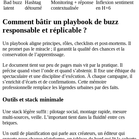
Bad buzz
Hashtag
Monitoring + réponse
Inflexion sentiment
latent
détourné
contextualisée
en H+6
Comment bâtir un playbook de buzz
responsable et réplicable ?
Un playbook aligne principes, rôles, checklists et post-mortems. Il
ne promet pas le miracle ; il garantit la qualité des chances et la
conservation de l’apprentissage.
Le document tient sur peu de pages mais vit par la pratique. Il
précise quand viser l’onde et quand s’abstenir. Il fixe une éthique du
spectaculaire et une discipline d’exécution. À chaque campagne, il
s’enrichit d’écarts et de confirmations. Cette mémoire
professionnelle remplace les légendes urbaines par des faits.
Outils et stack minimale
Une stack légère suffit : pilotage social, montage rapide, mesure
multi-sources, veille. L’important tient dans la fluidité entre ces
briques.
Un outil de planification qui parle aux créateurs, un éditeur qui
exporte pour chaque plateforme, un tableau de bord qui lit la cohorte