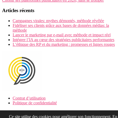
Choisir ses plateformes publicitaires en 2026, sans se tromper
Articles récents
Campagnes virales: mythes démontés, méthode révélée
Fidéliser ses clients grâce aux bases de données médias: la
méthode
Lancer le marketing par e-mail avec méthode et impact réel
Intégrer l’IA au cœur des stratégies publicitaires performantes
L’éthique des RP et du marketing : promesses et lignes rouges
Contrat d’utilisation
Politique de confidentialité
Plan du site
Relations
Ce site utilise des cookies pour améliorer son fonctionnement. En