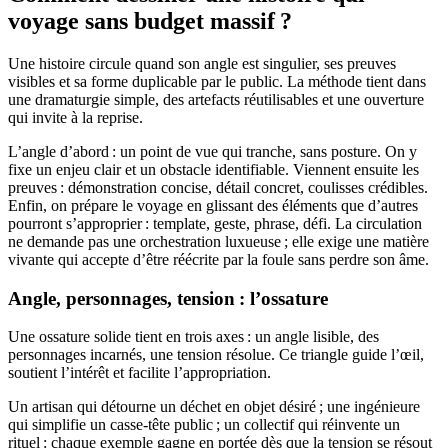
voyage sans budget massif ?
Une histoire circule quand son angle est singulier, ses preuves
visibles et sa forme duplicable par le public. La méthode tient dans
une dramaturgie simple, des artefacts réutilisables et une ouverture
qui invite à la reprise.
L’angle d’abord : un point de vue qui tranche, sans posture. On y
fixe un enjeu clair et un obstacle identifiable. Viennent ensuite les
preuves : démonstration concise, détail concret, coulisses crédibles.
Enfin, on prépare le voyage en glissant des éléments que d’autres
pourront s’approprier : template, geste, phrase, défi. La circulation
ne demande pas une orchestration luxueuse ; elle exige une matière
vivante qui accepte d’être réécrite par la foule sans perdre son âme.
Angle, personnages, tension : l’ossature
Une ossature solide tient en trois axes : un angle lisible, des
personnages incarnés, une tension résolue. Ce triangle guide l’œil,
soutient l’intérêt et facilite l’appropriation.
Un artisan qui détourne un déchet en objet désiré ; une ingénieure
qui simplifie un casse-tête public ; un collectif qui réinvente un
rituel : chaque exemple gagne en portée dès que la tension se résout