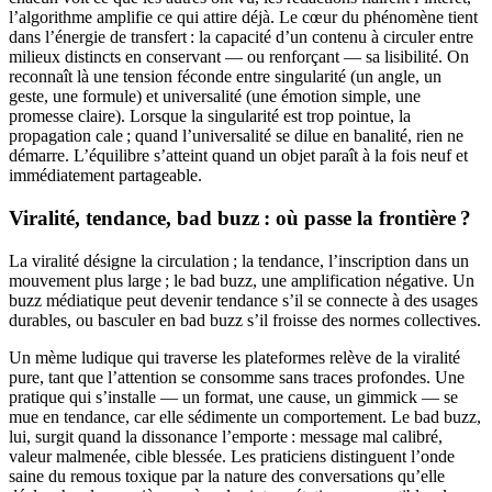
l’algorithme amplifie ce qui attire déjà. Le cœur du phénomène tient
dans l’énergie de transfert : la capacité d’un contenu à circuler entre
milieux distincts en conservant — ou renforçant — sa lisibilité. On
reconnaît là une tension féconde entre singularité (un angle, un
geste, une formule) et universalité (une émotion simple, une
promesse claire). Lorsque la singularité est trop pointue, la
propagation cale ; quand l’universalité se dilue en banalité, rien ne
démarre. L’équilibre s’atteint quand un objet paraît à la fois neuf et
immédiatement partageable.
Viralité, tendance, bad buzz : où passe la frontière ?
La viralité désigne la circulation ; la tendance, l’inscription dans un
mouvement plus large ; le bad buzz, une amplification négative. Un
buzz médiatique peut devenir tendance s’il se connecte à des usages
durables, ou basculer en bad buzz s’il froisse des normes collectives.
Un mème ludique qui traverse les plateformes relève de la viralité
pure, tant que l’attention se consomme sans traces profondes. Une
pratique qui s’installe — un format, une cause, un gimmick — se
mue en tendance, car elle sédimente un comportement. Le bad buzz,
lui, surgit quand la dissonance l’emporte : message mal calibré,
valeur malmenée, cible blessée. Les praticiens distinguent l’onde
saine du remous toxique par la nature des conversations qu’elle