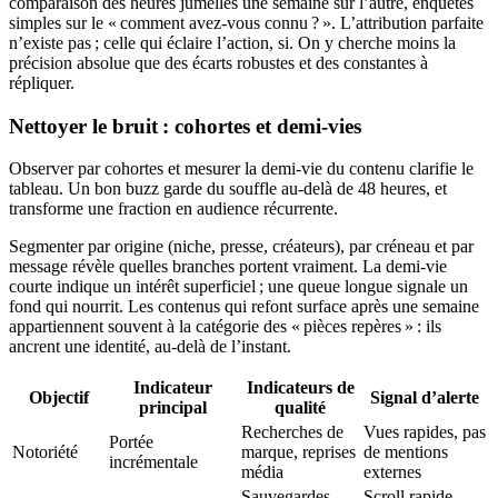
comparaison des heures jumelles une semaine sur l’autre, enquêtes
simples sur le « comment avez-vous connu ? ». L’attribution parfaite
n’existe pas ; celle qui éclaire l’action, si. On y cherche moins la
précision absolue que des écarts robustes et des constantes à
répliquer.
Nettoyer le bruit : cohortes et demi-vies
Observer par cohortes et mesurer la demi-vie du contenu clarifie le
tableau. Un bon buzz garde du souffle au-delà de 48 heures, et
transforme une fraction en audience récurrente.
Segmenter par origine (niche, presse, créateurs), par créneau et par
message révèle quelles branches portent vraiment. La demi-vie
courte indique un intérêt superficiel ; une queue longue signale un
fond qui nourrit. Les contenus qui refont surface après une semaine
appartiennent souvent à la catégorie des « pièces repères » : ils
ancrent une identité, au-delà de l’instant.
Indicateur
Indicateurs de
Objectif
Signal d’alerte
principal
qualité
Recherches de
Vues rapides, pas
Portée
Notoriété
marque, reprises
de mentions
incrémentale
média
externes
Sauvegardes,
Scroll rapide,