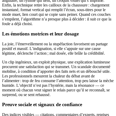
angulaire, un rythme qui tient, un croquis visuel qui s’imprime.
Enfin, la technique retire les cailloux de la chaussure : chargement
instantané, format vertical qui remplit l’écran, sous-titres pour le
mode muet, lien court qui se copie sans peiner. Quand ces couches
s’empilent, l’algorithme n’a presque plus à décider : il suit ce que la
foule a déjà choisi.
Les émotions motrices et leur dosage
La joie, l’émerveillement ou la stupéfaction favorisent un partage
positif et massif. L’indignation, si elle s’appuie sur une cause
légitime, déclenche l’action ; mal dosée, elle brûle la crédibilité.
Un clip ingénieux, un exploit physique, une explication lumineuse
procurent une satisfaction qui se transmet. Un scandale documenté
mobilise, à condition d’apporter des faits nets et un débouché utile.
Les professionnels mesurent la chaleur du débat avant de
l’alimenter : trop de feu consume l’attention, trop peu laisse la mèche
humide. L’objectif n’est pas l’hystérie, mais la résonance — ce
moment où chacun veut signer le relais parce qu’il se reconnaît, se
surprend, ou se sent rehaussé.
Preuve sociale et signaux de confiance
Des indices visibles — citations, commentaires d’experts, reprises