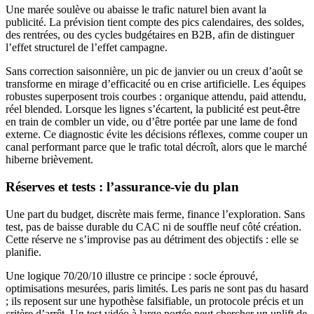
Une marée soulève ou abaisse le trafic naturel bien avant la
publicité. La prévision tient compte des pics calendaires, des soldes,
des rentrées, ou des cycles budgétaires en B2B, afin de distinguer
l’effet structurel de l’effet campagne.
Sans correction saisonnière, un pic de janvier ou un creux d’août se
transforme en mirage d’efficacité ou en crise artificielle. Les équipes
robustes superposent trois courbes : organique attendu, paid attendu,
réel blended. Lorsque les lignes s’écartent, la publicité est peut-être
en train de combler un vide, ou d’être portée par une lame de fond
externe. Ce diagnostic évite les décisions réflexes, comme couper un
canal performant parce que le trafic total décroît, alors que le marché
hiberne brièvement.
Réserves et tests : l’assurance-vie du plan
Une part du budget, discrète mais ferme, finance l’exploration. Sans
test, pas de baisse durable du CAC ni de souffle neuf côté création.
Cette réserve ne s’improvise pas au détriment des objectifs : elle se
planifie.
Une logique 70/20/10 illustre ce principe : socle éprouvé,
optimisations mesurées, paris limités. Les paris ne sont pas du hasard
; ils reposent sur une hypothèse falsifiable, un protocole précis et un
critère d’arrêt. Un test vidéo à large portée peut chercher un uplift de