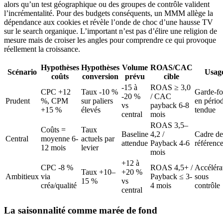
alors qu’un test géographique ou des groupes de contrôle valident
l’incrémentalité. Pour des budgets conséquents, un MMM allège la
dépendance aux cookies et révèle l’onde de choc d’une hausse TV
sur le search organique. L’important n’est pas d’élire une religion de
mesure mais de croiser les angles pour comprendre ce qui provoque
réellement la croissance.
Hypothèses
Hypothèses
Volume
ROAS/CAC
Scénario
Usag
coûts
conversion
prévu
cible
-15 à
ROAS ≥ 3,0
CPC +12
Taux -10 %
Garde-f
-20 %
/ CAC
Prudent
%, CPM
sur paliers
en pério
vs
payback 6-8
+15 %
élevés
tendue
central
mois
ROAS 3,5–
Coûts =
Taux
Baseline
4,2 /
Cadre de
Central
moyenne 6-
actuels par
attendue
Payback 4-6
référenc
12 mois
levier
mois
+12 à
CPC -8 %
ROAS 4,5+ /
Accéléra
Taux +10–
+20 %
Ambitieux
via
Payback ≤ 3-
sous
15 %
vs
créa/qualité
4 mois
contrôle
central
La saisonnalité comme marée de fond