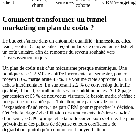
client
semaines
CRM/retargeting
churn
cohorte
Comment transformer un tunnel
marketing en plan de coûts ?
Le budget s’ancre dans un entonnoir quantifié : impressions, clics,
leads, ventes. Chaque palier reçoit un taux de conversion réaliste et
un coût unitaire, afin de remonter du revenu souhaité vers
l’investissement requis.
Un plan de coûts naît d’un mécanisme presque mécanique. Une
boutique vise 1,2 M€ de chiffre incrémental au semestre, panier
moyen 80 €, marge brute 45 %. Le volume cible approche 33 333
achats incrémentaux. En supposant 2,2 % de conversion du trafic
qualifié, il faut 1,52 million de sessions additionnelles. À 1,8 page
par session et 65 % de nouveaux visiteurs, le besoin média s’affine :
une part search captée par l’intention, une part sociale pour
l’expansion d’audience, une part CRM pour rapprocher la décision.
Cet échafaudage évite l’illusion des rendements linéaires : au-delà
d’un seuil, le CPC grimpe et le taux de conversion s’effrite. Le plan
prévoit donc des paliers de dépense et leurs coefficients de
dégradation, plutôt qu’un unique coût moyen flatteur.