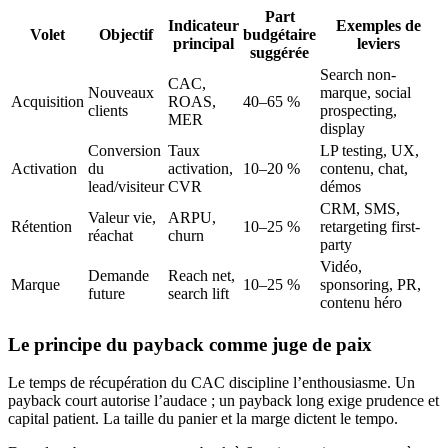
Part
Indicateur
Exemples de
Volet
Objectif
budgétaire
principal
leviers
suggérée
Search non-
CAC,
Nouveaux
marque, social
Acquisition
ROAS,
40–65 %
clients
prospecting,
MER
display
Conversion
Taux
LP testing, UX,
Activation
du
activation,
10–20 %
contenu, chat,
lead/visiteur
CVR
démos
CRM, SMS,
Valeur vie,
ARPU,
Rétention
10–25 %
retargeting first-
réachat
churn
party
Vidéo,
Demande
Reach net,
Marque
10–25 %
sponsoring, PR,
future
search lift
contenu héro
Le principe du payback comme juge de paix
Le temps de récupération du CAC discipline l’enthousiasme. Un
payback court autorise l’audace ; un payback long exige prudence et
capital patient. La taille du panier et la marge dictent le tempo.