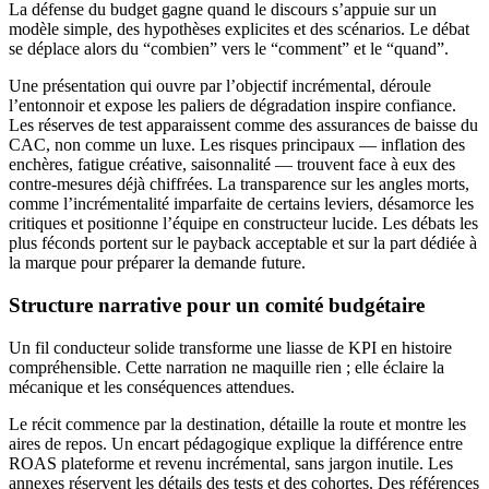
La défense du budget gagne quand le discours s’appuie sur un
modèle simple, des hypothèses explicites et des scénarios. Le débat
se déplace alors du “combien” vers le “comment” et le “quand”.
Une présentation qui ouvre par l’objectif incrémental, déroule
l’entonnoir et expose les paliers de dégradation inspire confiance.
Les réserves de test apparaissent comme des assurances de baisse du
CAC, non comme un luxe. Les risques principaux — inflation des
enchères, fatigue créative, saisonnalité — trouvent face à eux des
contre-mesures déjà chiffrées. La transparence sur les angles morts,
comme l’incrémentalité imparfaite de certains leviers, désamorce les
critiques et positionne l’équipe en constructeur lucide. Les débats les
plus féconds portent sur le payback acceptable et sur la part dédiée à
la marque pour préparer la demande future.
Structure narrative pour un comité budgétaire
Un fil conducteur solide transforme une liasse de KPI en histoire
compréhensible. Cette narration ne maquille rien ; elle éclaire la
mécanique et les conséquences attendues.
Le récit commence par la destination, détaille la route et montre les
aires de repos. Un encart pédagogique explique la différence entre
ROAS plateforme et revenu incrémental, sans jargon inutile. Les
annexes réservent les détails des tests et des cohortes. Des références