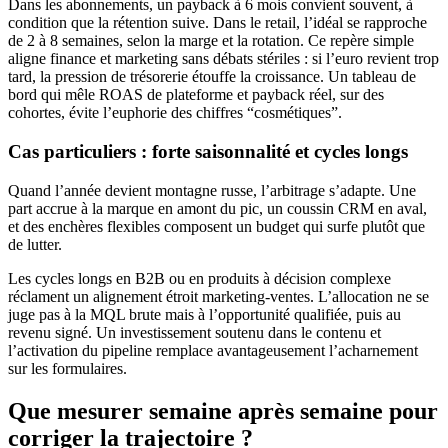
Dans les abonnements, un payback à 6 mois convient souvent, à
condition que la rétention suive. Dans le retail, l’idéal se rapproche
de 2 à 8 semaines, selon la marge et la rotation. Ce repère simple
aligne finance et marketing sans débats stériles : si l’euro revient trop
tard, la pression de trésorerie étouffe la croissance. Un tableau de
bord qui mêle ROAS de plateforme et payback réel, sur des
cohortes, évite l’euphorie des chiffres “cosmétiques”.
Cas particuliers : forte saisonnalité et cycles longs
Quand l’année devient montagne russe, l’arbitrage s’adapte. Une
part accrue à la marque en amont du pic, un coussin CRM en aval,
et des enchères flexibles composent un budget qui surfe plutôt que
de lutter.
Les cycles longs en B2B ou en produits à décision complexe
réclament un alignement étroit marketing-ventes. L’allocation ne se
juge pas à la MQL brute mais à l’opportunité qualifiée, puis au
revenu signé. Un investissement soutenu dans le contenu et
l’activation du pipeline remplace avantageusement l’acharnement
sur les formulaires.
Que mesurer semaine après semaine pour
corriger la trajectoire ?