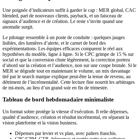
Une poignée d’indicateurs suffit à garder le cap : MER global, CAC
blended, part de nouveaux clients, payback, et un faisceau de
signaux d’audience et de création. Le reste s’invite quand une
anomalie surgit.
Le pilotage ressemble à un poste de conduite : quelques jauges
lisibles, des lumières d’alerte, et le carnet de bord des
expérimentations. Les équipes efficaces comparent le réel aux
hypothèses du modèle, ligne à ligne. Si le CPC grimpe de 15 % sur
social et que la conversion chute légèrement, la correction portera
d’abord sur la création et l’audience, non sur une coupe brutale. Si le
MER se dégrade tout en maintenant le volume, un mix davantage
tiré par le search marque explique peut-être la tenue de revenu, au
détriment de l’incrémentalité. Cette lecture fine nourrit les arbitrages
de mi-mois, au lieu d’un grand soir en fin de trimestre.
Tableau de bord hebdomadaire minimaliste
Un format sobre protège la vitesse d’exécution. Il relie dépenses,
qualité d’audience, création et résultat incrémental, en séparant la
vision plateforme et la vision business.
Dépenses par levier et vs plan, avec paliers franchis.
CPC/CPM, CTR, fréquence et portée nette par audience.