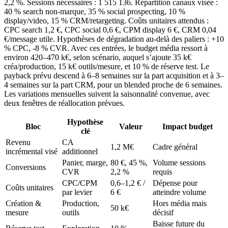
2,2 %. Sessions nécessaires : 1 515 136. Répartition canaux visée :
40 % search non-marque, 35 % social prospecting, 10 %
display/video, 15 % CRM/retargeting. Coûts unitaires attendus :
CPC search 1,2 €, CPC social 0,6 €, CPM display 6 €, CRM 0,04
€/message utile. Hypothèses de dégradation au-delà des paliers : +10
% CPC, -8 % CVR. Avec ces entrées, le budget média ressort à
environ 420–470 k€, selon scénario, auquel s’ajoute 35 k€
créa/production, 15 k€ outils/mesure, et 10 % de réserve test. Le
payback prévu descend à 6–8 semaines sur la part acquisition et à 3–
4 semaines sur la part CRM, pour un blended proche de 6 semaines.
Les variations mensuelles suivent la saisonnalité convenue, avec
deux fenêtres de réallocation prévues.
Hypothèse
Bloc
Valeur
Impact budget
clé
Revenu
CA
1,2 M€
Cadre général
incrémental visé
additionnel
Panier, marge,
80 €, 45 %,
Volume sessions
Conversions
CVR
2,2 %
requis
CPC/CPM
0,6–1,2 € /
Dépense pour
Coûts unitaires
par levier
6 €
atteindre volume
Création &
Production,
Hors média mais
50 k€
mesure
outils
décisif
Baisse future du