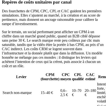
Repères de coûts unitaires par canal
Des fourchettes de CPM, CPC, CPL et CAC guident les premières
simulations. Elles s’ajustent au marché, à la création et au score de
pertinence, mais donnent un ancrage raisonnable pour calibrer la
rampe d’investissement.
Sur le terrain, un social performant peut afficher un CPM à un
chiffre dans un marché grand public, quand un B2B ciblé dépasse
sans peine 30 €. Le search marque reste peu coûteux par clic mais
saturable, tandis que la vidéo étire la portée à bas CPM, au prix d’un
CAC indirect. Les coûts CRM se logent souvent dans
l’infrastructure et la donnée plutôt que dans la diffusion. Un modèle
honnête ne mélange pas ces mondes : il distingue les leviers qui
achètent l’intention de ceux qui la créent, puis associe à chacun un
coût et un rôle.
CPM
CPC
CPL
CAC
Levier
Rem
(fourchette)
moyen
qualifié
estimé
Intent
forte
0,6–
10–70
20–180
Search non-marque
15–40 €
limité
2,5 €
€
€
enchè
volati