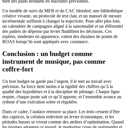
bien des plans hésitants en machines prévisibles.
Un modèle de suivi du MER et du CAC blended, une bibliothèque
créative vivante, un protocole de test clair, et un manuel de mesure
incrémentale suffisent à changer la trajectoire. Pour aller plus loin,
un calendrier de campagnes aligné à la saisonnalité et un référentiel
des paliers de dépense par levier fluidifient les décisions. Ces
repères, modestes en apparence, valent des dizaines de points de
ROAS lorsqu’ils sont appliqués avec constance.
Conclusion : un budget comme
instrument de musique, pas comme
coffre-fort
Un bon budget ne garde pas l’argent, il le met au travail avec
précision. Sa force tient moins à la rigidité des chiffres qu’à la
qualité des hypothèses et à la discipline de pilotage. Chaque ligne
respire, chaque poste sait ce qu’il apporte, et l’ensemble avance au
rythme d’une exécution sobre et régulière.
Dans ce cadre, l’audace retrouve sa place. Les tests cessent d’être
des caprices, la création redevient un levier économique, et les
périodes basses se vivent comme des ateliers d’optimisation. Quand
les équipes adoptent ce regard, le marketing cesse de quémander et