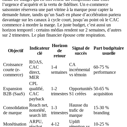
l’urgence d’acquérir et la vertu de fidéliser. Un e-commerce
saisonnier réservera une part vitrine à la marque pour capter la
demande future, tandis qu’un SaaS en phase d’accélération pariera
davantage sur les canaux à cycle court, jusqu’au point où le CAC
commence à mordre la marge. Le juste budget, c’est aussi un
horizon temporel : certains médias rendent sur 2 semaines, d’autres
sur 2 trimestres. Le plan financier épouse cette respiration.
Horizon
Indicateur
Signal de
Part budgétaire
Objectif
de
clé
succès
usuelle
retour
ROAS,
Croissance
CA
CAC
1-4
60-75 %
courte (e-
incrémental
direct,
semaines
performance
commerce)
vs témoin
MER
CPL
Expansion
qualifié,
1-2
Opportunités
50-65 %
B2B (SaaS)
CAC
trimestres
S1 créées
acquisition
payback
Reach net,
Hausse du
Consolidation
1-3
15-30 %
notoriété,
trafic de
de marque
trimestres
branding
search lift
marque
ARPU,
Uplift
Monétisation
4-12
10-25 %
réachat,
rétention vs