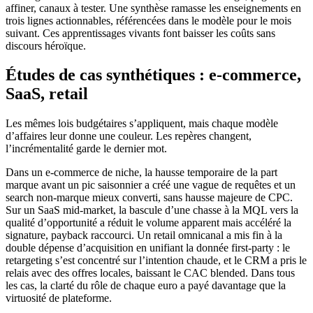
affiner, canaux à tester. Une synthèse ramasse les enseignements en
trois lignes actionnables, référencées dans le modèle pour le mois
suivant. Ces apprentissages vivants font baisser les coûts sans
discours héroïque.
Études de cas synthétiques : e-commerce,
SaaS, retail
Les mêmes lois budgétaires s’appliquent, mais chaque modèle
d’affaires leur donne une couleur. Les repères changent,
l’incrémentalité garde le dernier mot.
Dans un e-commerce de niche, la hausse temporaire de la part
marque avant un pic saisonnier a créé une vague de requêtes et un
search non-marque mieux converti, sans hausse majeure de CPC.
Sur un SaaS mid-market, la bascule d’une chasse à la MQL vers la
qualité d’opportunité a réduit le volume apparent mais accéléré la
signature, payback raccourci. Un retail omnicanal a mis fin à la
double dépense d’acquisition en unifiant la donnée first-party : le
retargeting s’est concentré sur l’intention chaude, et le CRM a pris le
relais avec des offres locales, baissant le CAC blended. Dans tous
les cas, la clarté du rôle de chaque euro a payé davantage que la
virtuosité de plateforme.