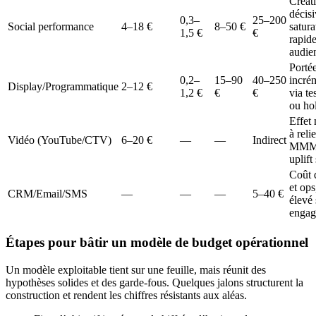
Créat
décisi
0,3–
25–200
Social performance
4–18 €
8–50 €
satura
1,5 €
€
rapid
audie
Portée
0,2–
15–90
40–250
incrém
Display/Programmatique
2–12 €
1,2 €
€
€
via te
ou ho
Effet
à reli
Vidéo (YouTube/CTV)
6–20 €
—
—
Indirect
MMM
uplift
Coût d
et op
CRM/Email/SMS
—
—
—
5–40 €
élevé 
engag
Étapes pour bâtir un modèle de budget opérationnel
Un modèle exploitable tient sur une feuille, mais réunit des
hypothèses solides et des garde-fous. Quelques jalons structurent la
construction et rendent les chiffres résistants aux aléas.